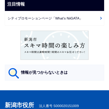
ビ
注目情報
ま
ゲ
で
ー
シティプロモーションページ「What's NiiGATA」
シ
ョ
ン
こ
こ
か
ら
情報が見つからないときは
サ
ブ
ナ
新潟市役所
法人番号 5000020151009