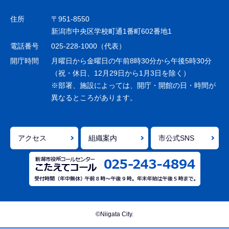
ビ
ゲ
住所
〒951-8550
ー
新潟市中央区学校町通1番町602番地1
シ
電話番号
025-228-1000（代表）
ョ
開庁時間
月曜日から金曜日の午前8時30分から午後5時30分
ン
（祝・休日、12月29日から1月3日を除く）
※部署、施設によっては、開庁・開館の日・時間が
こ
異なるところがあります。
こ
ま
で
アクセス
組織案内
市公式SNS
©Niigata City.