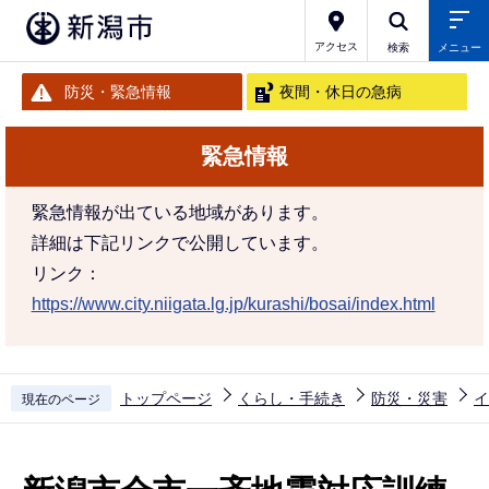
こ
の
アクセス
検索
メニュー
ペ
防災・緊急情報
夜間・休日の急病
ー
ジ
緊急情報
の
先
緊急情報が出ている地域があります。
頭
詳細は下記リンクで公開しています。
で
リンク：
す
https://www.city.niigata.lg.jp/kurashi/bosai/index.html
トップページ
くらし・手続き
防災・災害
イ
現在のページ
本
文