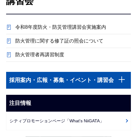
講習会
こ
こ
か
令和8年度防火・防災管理講習会実施案内
ら
防火管理に関する修了証の照会について
防火管理者再講習制度
本
サ
文
採用案内・広報・募集・イベント・講習会
ブ
こ
ナ
こ
ビ
注目情報
ま
ゲ
で
ー
シティプロモーションページ「What's NiiGATA」
シ
ョ