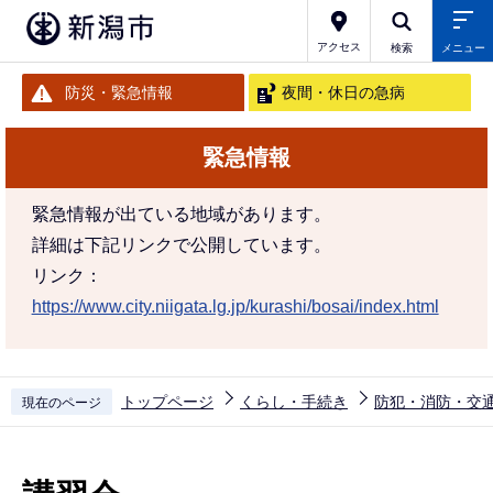
こ
の
アクセス
検索
メニュー
ペ
防災・緊急情報
夜間・休日の急病
ー
ジ
緊急情報
の
先
緊急情報が出ている地域があります。
頭
詳細は下記リンクで公開しています。
で
リンク：
す
https://www.city.niigata.lg.jp/kurashi/bosai/index.html
トップページ
くらし・手続き
防犯・消防・交
現在のページ
本
文