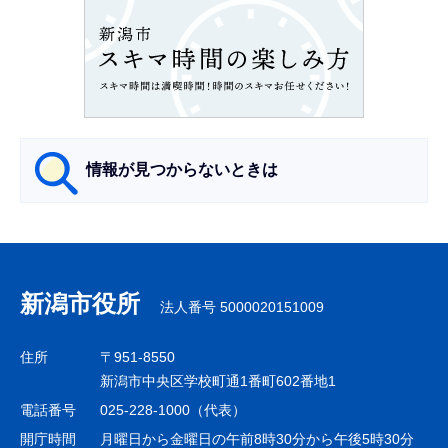
ン
こ
こ
か
ら
情報が見つからないときは
サ
ブ
ナ
新潟市役所
法人番号 5000020151009
ビ
ゲ
住所
〒951-8550
ー
新潟市中央区学校町通1番町602番地1
シ
電話番号
025-228-1000（代表）
ョ
開庁時間
月曜日から金曜日の午前8時30分から午後5時30分