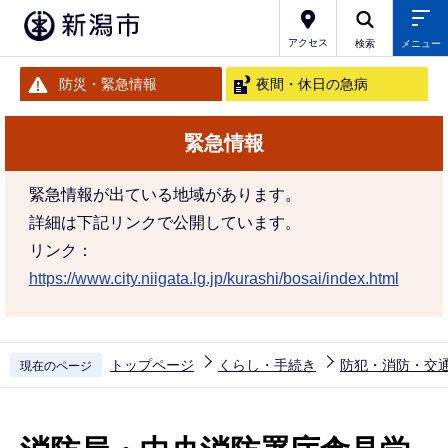
こ
の
アクセス
検索
メニュー
ペ
防災・緊急情報
夜間・休日の急病
ー
ジ
緊急情報
の
先
緊急情報が出ている地域があります。
頭
詳細は下記リンクで公開しています。
で
リンク：
す
https://www.city.niigata.lg.jp/kurashi/bosai/index.html
トップページ
くらし・手続き
防犯・消防・交
現在のページ
本
文