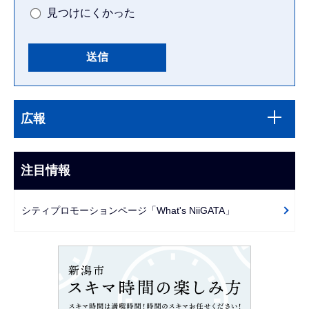
見つけにくかった
本
サ
文
広報
ブ
こ
ナ
こ
ビ
注目情報
ま
ゲ
で
ー
シティプロモーションページ「What's NiiGATA」
シ
ョ
ン
こ
こ