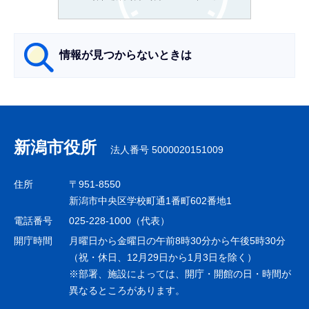
か
ら
情報が見つからないときは
サ
ブ
ナ
新潟市役所
法人番号 5000020151009
ビ
ゲ
住所
〒951-8550
ー
新潟市中央区学校町通1番町602番地1
シ
電話番号
025-228-1000（代表）
ョ
開庁時間
月曜日から金曜日の午前8時30分から午後5時30分
ン
（祝・休日、12月29日から1月3日を除く）
※部署、施設によっては、開庁・開館の日・時間が
こ
異なるところがあります。
こ