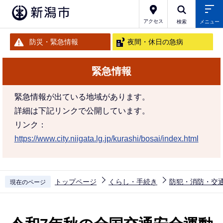
こ
の
アクセス
検索
メニュー
ペ
防災・緊急情報
夜間・休日の急病
ー
ジ
緊急情報
の
先
緊急情報が出ている地域があります。
頭
詳細は下記リンクで公開しています。
で
リンク：
す
https://www.city.niigata.lg.jp/kurashi/bosai/index.html
トップページ
くらし・手続き
防犯・消防・交
現在のページ
本
文