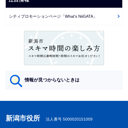
ま
ゲ
で
ー
シティプロモーションページ「What's NiiGATA」
シ
ョ
ン
こ
こ
か
ら
情報が見つからないときは
サ
ブ
ナ
新潟市役所
法人番号 5000020151009
ビ