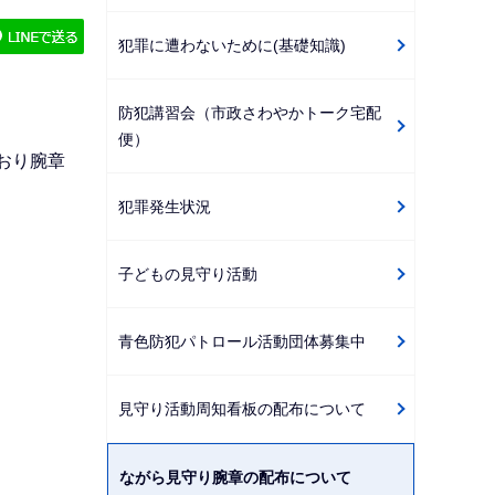
ゲ
犯罪に遭わないために(基礎知識)
ー
シ
防犯講習会（市政さわやかトーク宅配
ョ
便）
ン
おり腕章
こ
犯罪発生状況
こ
か
ら
子どもの見守り活動
青色防犯パトロール活動団体募集中
見守り活動周知看板の配布について
ながら見守り腕章の配布について