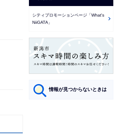
シティプロモーションページ「What's
NiiGATA」
情報が見つからないときは
サ
ブ
ナ
ビ