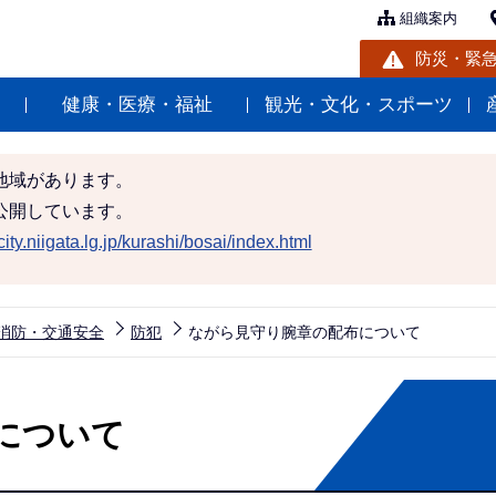
組織案内
防災・緊
健康・医療・福祉
観光・文化・スポーツ
地域があります。
公開しています。
ity.niigata.lg.jp/kurashi/bosai/index.html
消防・交通安全
防犯
ながら見守り腕章の配布について
について