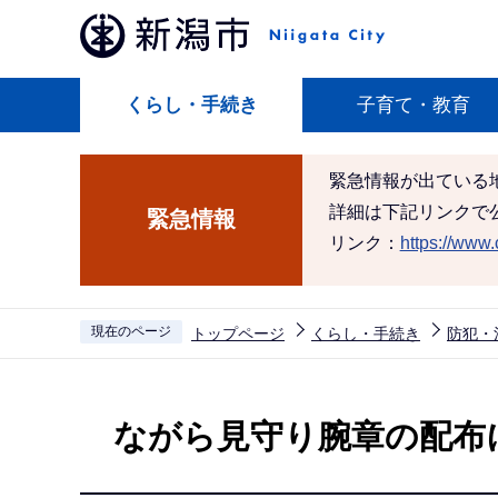
こ
の
ペ
くらし・手続き
子育て・教育
ー
ジ
の
緊急情報が出ている
先
詳細は下記リンクで
緊急情報
頭
リンク：
https://www.c
で
す
現在のページ
トップページ
くらし・手続き
防犯・
本
文
ながら見守り腕章の配布
こ
こ