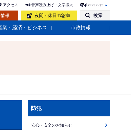
アクセス
音声読み上げ・文字拡大
Language
急情報
夜間・休日の急病
検索
産業・経済・ビジネス
市政情報
サ
防犯
ブ
ナ
安心・安全のお知らせ
ビ