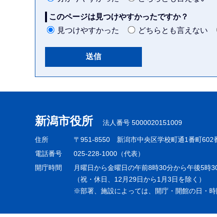
このページは見つけやすかったですか？
見つけやすかった
どちらとも言えない
本
文
こ
新潟市役所
法人番号 5000020151009
こ
ま
住所
〒951-8550
新潟市中央区学校町通1番町602
で
電話番号
025-228-1000（代表）
開庁時間
月曜日から金曜日の午前8時30分から午後5時3
（祝・休日、12月29日から1月3日を除く）
※部署、施設によっては、開庁・開館の日・時