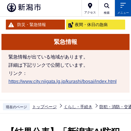
こ
の
アクセス
検索
メニュー
ペ
防災・緊急情報
夜間・休日の急病
ー
ジ
緊急情報
の
先
緊急情報が出ている地域があります。
頭
詳細は下記リンクで公開しています。
で
リンク：
す
https://www.city.niigata.lg.jp/kurashi/bosai/index.html
トップページ
くらし・手続き
防犯・消防・交
現在のページ
本
文