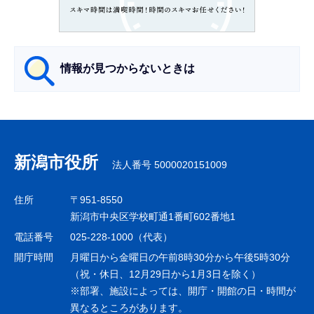
こ
か
ら
情報が見つからないときは
サ
ブ
ナ
新潟市役所
法人番号 5000020151009
ビ
ゲ
住所
〒951-8550
ー
新潟市中央区学校町通1番町602番地1
シ
電話番号
025-228-1000（代表）
ョ
開庁時間
月曜日から金曜日の午前8時30分から午後5時30分
ン
（祝・休日、12月29日から1月3日を除く）
※部署、施設によっては、開庁・開館の日・時間が
こ
異なるところがあります。
こ