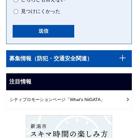
見つけにくかった
本
サ
文
募集情報（防犯・交通安全関連）
ブ
こ
ナ
こ
ビ
注目情報
ま
ゲ
で
ー
シティプロモーションページ「What's NiiGATA」
シ
ョ
ン
こ