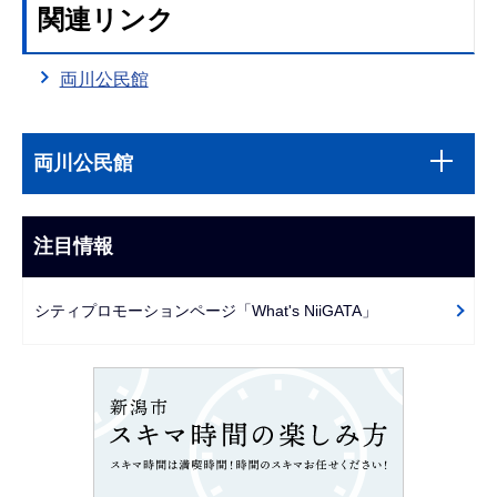
関連リンク
両川公民館
本
サ
文
両川公民館
ブ
こ
ナ
こ
ビ
注目情報
ま
ゲ
で
ー
シティプロモーションページ「What's NiiGATA」
シ
ョ
ン
こ
こ
か