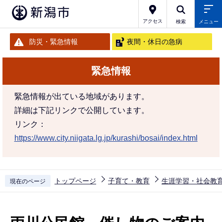
こ
の
アクセス
検索
メニュー
ペ
防災・緊急情報
夜間・休日の急病
ー
ジ
緊急情報
の
先
緊急情報が出ている地域があります。
頭
詳細は下記リンクで公開しています。
で
リンク：
す
https://www.city.niigata.lg.jp/kurashi/bosai/index.html
トップページ
子育て・教育
生涯学習・社会教
現在のページ
本
文