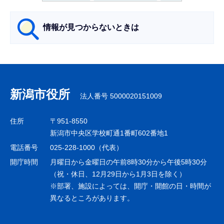
ら
情報が見つからないときは
サ
ブ
ナ
新潟市役所
法人番号 5000020151009
ビ
ゲ
住所
〒951-8550
ー
新潟市中央区学校町通1番町602番地1
シ
電話番号
025-228-1000（代表）
ョ
開庁時間
月曜日から金曜日の午前8時30分から午後5時30分
ン
（祝・休日、12月29日から1月3日を除く）
※部署、施設によっては、開庁・開館の日・時間が
こ
異なるところがあります。
こ
ま