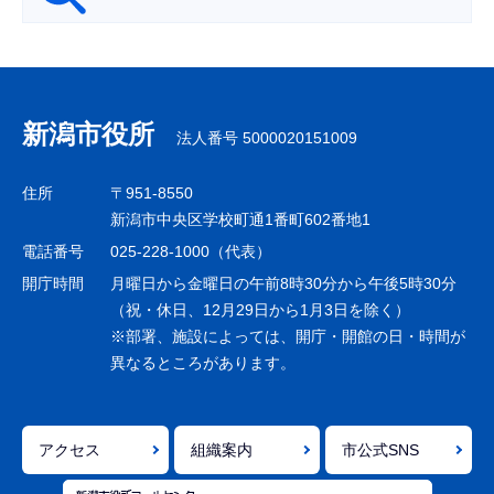
サ
ブ
ナ
新潟市役所
法人番号 5000020151009
ビ
ゲ
住所
〒951-8550
ー
新潟市中央区学校町通1番町602番地1
シ
電話番号
025-228-1000（代表）
ョ
開庁時間
月曜日から金曜日の午前8時30分から午後5時30分
ン
（祝・休日、12月29日から1月3日を除く）
※部署、施設によっては、開庁・開館の日・時間が
こ
異なるところがあります。
こ
ま
で
アクセス
組織案内
市公式SNS