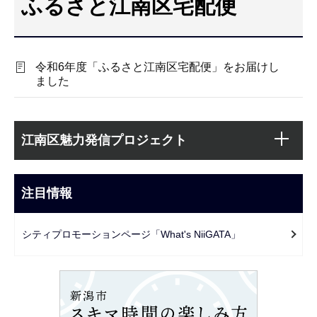
ふるさと江南区宅配便
こ
こ
か
令和6年度「ふるさと江南区宅配便」をお届けし
ら
ました
本
サ
文
江南区魅力発信プロジェクト
ブ
こ
ナ
こ
ビ
注目情報
ま
ゲ
で
ー
シティプロモーションページ「What's NiiGATA」
シ
ョ
ン
こ