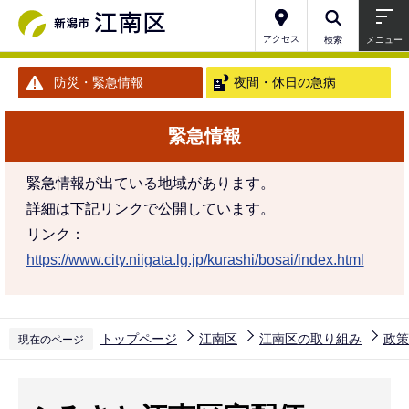
こ
の
アクセス
検索
メニュー
ペ
防災・緊急情報
夜間・休日の急病
ー
ジ
緊急情報
の
先
緊急情報が出ている地域があります。
頭
詳細は下記リンクで公開しています。
で
リンク：
す
https://www.city.niigata.lg.jp/kurashi/bosai/index.html
トップページ
江南区
江南区の取り組み
政策
現在のページ
本
文