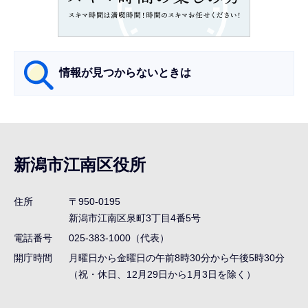
こ
か
ら
情報が見つからないときは
サ
ブ
ナ
新潟市江南区役所
ビ
ゲ
住所
〒950-0195
ー
新潟市江南区泉町3丁目4番5号
シ
電話番号
025-383-1000（代表）
ョ
開庁時間
月曜日から金曜日の午前8時30分から午後5時30分
ン
（祝・休日、12月29日から1月3日を除く）
こ