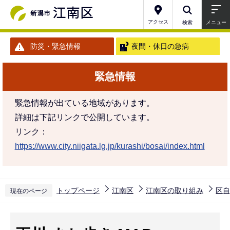
こ
の
アクセス
検索
メニュー
ペ
防災・緊急情報
夜間・休日の急病
ー
ジ
緊急情報
の
先
緊急情報が出ている地域があります。
頭
詳細は下記リンクで公開しています。
で
リンク：
す
https://www.city.niigata.lg.jp/kurashi/bosai/index.html
トップページ
江南区
江南区の取り組み
区自
現在のページ
本
文