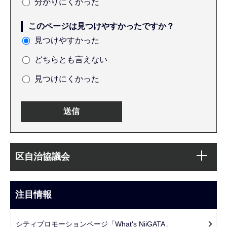
分かりにくかった
このページは見つけやすかったですか？
見つけやすかった
どちらとも言えない
見つけにくかった
本
サ
文
区自治協議会
ブ
こ
ナ
こ
ビ
注目情報
ま
ゲ
で
ー
シティプロモーションページ「What's NiiGATA」