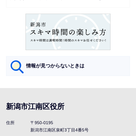
シ
ョ
ン
こ
こ
か
ら
情報が見つからないときは
サ
ブ
ナ
新潟市江南区役所
ビ
ゲ
住所
〒950-0195
ー
新潟市江南区泉町3丁目4番5号