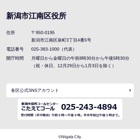
ブ
ナ
新潟市江南区役所
ビ
ゲ
住所
〒950-0195
ー
新潟市江南区泉町3丁目4番5号
シ
電話番号
025-383-1000（代表）
ョ
開庁時間
月曜日から金曜日の午前8時30分から午後5時30分
ン
（祝・休日、12月29日から1月3日を除く）
こ
こ
各区公式SNSアカウント
ま
で
©Niigata City.