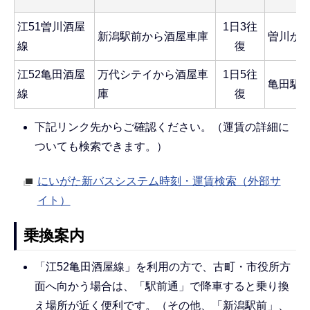
江51曽川酒屋
1日3往
新潟駅前から酒屋車庫
曽川か
線
復
江52亀田酒屋
万代シテイから酒屋車
1日5往
亀田駅
線
庫
復
下記リンク先からご確認ください。（運賃の詳細に
ついても検索できます。）
にいがた新バスシステム時刻・運賃検索（外部サ
イト）
乗換案内
「江52亀田酒屋線」を利用の方で、古町・市役所方
面へ向かう場合は、「駅前通」で降車すると乗り換
え場所が近く便利です。（その他、「新潟駅前」、