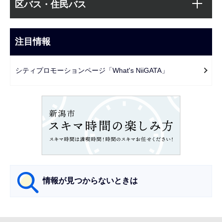
文
区バス・住民バス
ブ
こ
ナ
こ
ビ
注目情報
ま
ゲ
で
ー
シティプロモーションページ「What's NiiGATA」
シ
ョ
ン
こ
こ
か
ら
情報が見つからないときは
サ