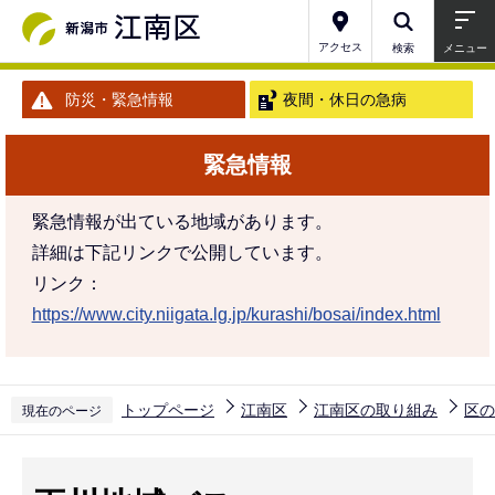
こ
の
アクセス
検索
メニュー
ペ
防災・緊急情報
夜間・休日の急病
ー
ジ
緊急情報
の
先
緊急情報が出ている地域があります。
頭
詳細は下記リンクで公開しています。
で
リンク：
す
https://www.city.niigata.lg.jp/kurashi/bosai/index.html
トップページ
江南区
江南区の取り組み
区の
現在のページ
本
文