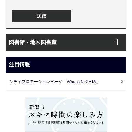
本
サ
文
図書館・地区図書室
ブ
こ
ナ
こ
ビ
注目情報
ま
ゲ
で
ー
シティプロモーションページ「What's NiiGATA」
シ
ョ
ン
こ
こ
か