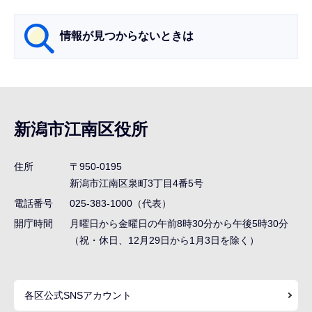
ら
情報が見つからないときは
サ
ブ
ナ
新潟市江南区役所
ビ
ゲ
住所
〒950-0195
ー
新潟市江南区泉町3丁目4番5号
シ
電話番号
025-383-1000（代表）
ョ
開庁時間
月曜日から金曜日の午前8時30分から午後5時30分
ン
（祝・休日、12月29日から1月3日を除く）
こ
こ
各区公式SNSアカウント
ま