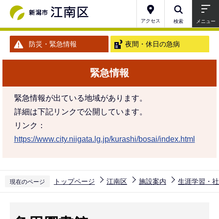
こ
の
アクセス
検索
メニュー
ペ
防災・緊急情報
夜間・休日の急病
ー
ジ
緊急情報
の
先
緊急情報が出ている地域があります。
頭
詳細は下記リンクで公開しています。
で
リンク：
す
https://www.city.niigata.lg.jp/kurashi/bosai/index.html
トップページ
江南区
施設案内
生涯学習・社
現在のページ
本
文