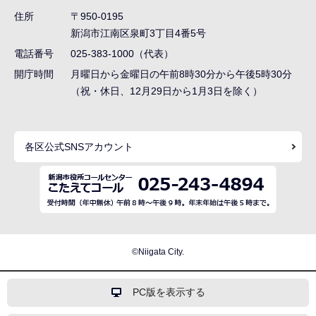
ゲ
住所
〒950-0195
ー
新潟市江南区泉町3丁目4番5号
シ
電話番号
025-383-1000（代表）
ョ
開庁時間
月曜日から金曜日の午前8時30分から午後5時30分
ン
（祝・休日、12月29日から1月3日を除く）
こ
こ
各区公式SNSアカウント
ま
で
©Niigata City.
PC版を表示する