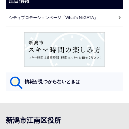
注目情報
ま
ゲ
で
ー
シティプロモーションページ「What's NiiGATA」
シ
ョ
ン
こ
こ
か
ら
情報が見つからないときは
サ
ブ
ナ
新潟市江南区役所
ビ