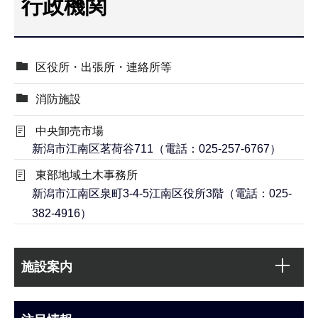
行政機関
こ
こ
か
区役所・出張所・連絡所等
ら
消防施設
中央卸売市場
新潟市江南区茗荷谷711（電話：025-257-6767）
東部地域土木事務所
新潟市江南区泉町3-4-5江南区役所3階（電話：025-
382-4916）
本
サ
文
施設案内
ブ
こ
ナ
こ
ビ