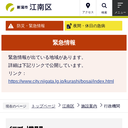
こ
の
アクセス
検索
メニュー
ペ
防災・緊急情報
夜間・休日の急病
ー
ジ
緊急情報
の
先
緊急情報が出ている地域があります。
頭
詳細は下記リンクで公開しています。
で
リンク：
す
https://www.city.niigata.lg.jp/kurashi/bosai/index.html
トップページ
江南区
施設案内
行政機関
現在のページ
本
文