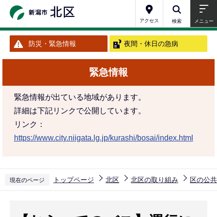
こ
の
アクセス
検索
メニュー
ペ
防災・緊急情報
夜間・休日の急病
ー
ジ
緊急情報
の
先
緊急情報が出ている地域があります。
頭
詳細は下記リンクで公開しています。
で
リンク：
す
https://www.city.niigata.lg.jp/kurashi/bosai/index.html
トップページ
北区
北区の取り組み
区の公共
現在のページ
本
文