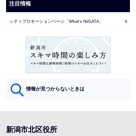
ビ
注目情報
ま
ゲ
で
ー
シティプロモーションページ「What's NiiGATA」
シ
ョ
ン
こ
こ
か
ら
情報が見つからないときは
サ
ブ
ナ
新潟市北区役所
ビ