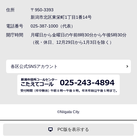
ゲ
住所
〒950-3393
ー
新潟市北区東栄町1丁目1番14号
シ
電話番号
025-387-1000（代表）
ョ
開庁時間
月曜日から金曜日の午前8時30分から午後5時30分
ン
（祝・休日、12月29日から1月3日を除く）
こ
こ
各区公式SNSアカウント
ま
で
©Niigata City.
PC版を表示する