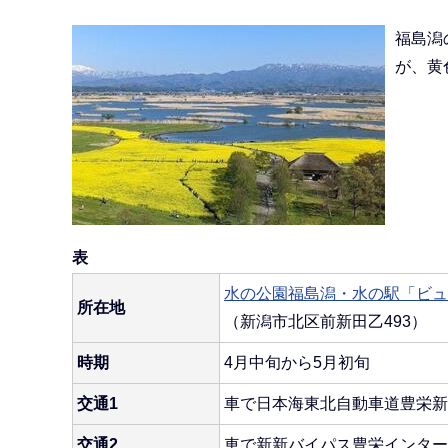
福島潟
が、黄
表
水の公園福島潟・水の駅「ビュ
所在地
（新潟市北区前新田乙493）
時期
4月中旬から5月初旬
交通1
車で日本海東北自動車道豊栄新
交通2
車で新新バイパス豊栄インター