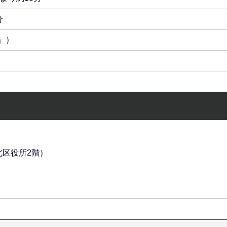
分
」）
（北区役所2階）