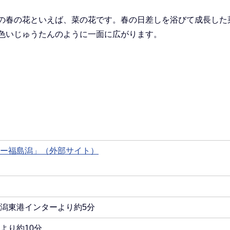
の春の花といえば、菜の花です。春の日差しを浴びて成長した
色いじゅうたんのように一面に広がります。
ー福島潟」（外部サイト）
潟東港インターより約5分
より約10分