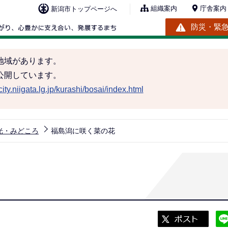
組織案内
庁舎案内
新潟市トップページへ
防災・緊
地域があります。
公開しています。
ity.niigata.lg.jp/kurashi/bosai/index.html
光・みどころ
福島潟に咲く菜の花