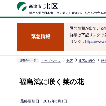
こ
の
ペ
ー
緊急情報が出ている
ジ
詳細は下記リンクで
緊急情報
の
リンク：
https://www.c
先
頭
で
現在のページ
トップページ
北区
北区の紹介
観
す
本
文
福島潟に咲く菜の花
こ
こ
か
最終更新日：2012年6月1日
ら