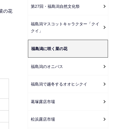
ー
第27回・福島潟自然文化祭
シ
菜の花
ョ
福島潟マスコットキャラクター「クイ
ン
クイ」
こ
こ
福島潟に咲く菜の花
か
ら
福島潟のオニバス
福島潟で越冬するオオヒシクイ
葛塚露店市場
松浜露店市場