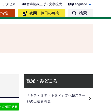
・アクセス
音声読み上げ・文字拡大
Language
急情報
夜間・休日の急病
検索
サ
観光・みどころ
ブ
ナ
「キテ・ミテ・キタ区」文化祭ステー
ビ
ジの出演者募集
ゲ