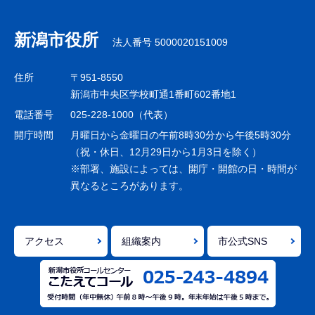
ブ
ナ
新潟市役所
法人番号 5000020151009
ビ
ゲ
住所
〒951-8550
ー
新潟市中央区学校町通1番町602番地1
シ
電話番号
025-228-1000（代表）
ョ
開庁時間
月曜日から金曜日の午前8時30分から午後5時30分
ン
（祝・休日、12月29日から1月3日を除く）
※部署、施設によっては、開庁・開館の日・時間が
こ
異なるところがあります。
こ
ま
で
アクセス
組織案内
市公式SNS