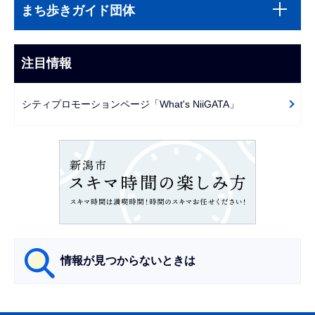
サ
文
まち歩きガイド団体
ブ
こ
ナ
こ
ビ
注目情報
ま
ゲ
で
ー
シティプロモーションページ「What's NiiGATA」
シ
ョ
ン
こ
こ
か
ら
情報が見つからないときは
サ