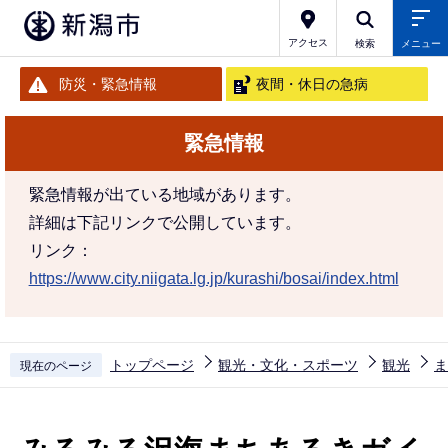
こ
の
アクセス
検索
メニュー
ペ
防災・緊急情報
夜間・休日の急病
ー
ジ
緊急情報
の
先
緊急情報が出ている地域があります。
頭
詳細は下記リンクで公開しています。
で
リンク：
す
https://www.city.niigata.lg.jp/kurashi/bosai/index.html
トップページ
観光・文化・スポーツ
観光
ま
現在のページ
本
文