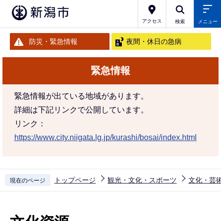
こ
の
アクセス
検索
メニュー
ペ
防災・緊急情報
夜間・休日の急病
ー
ジ
緊急情報
の
先
緊急情報が出ている地域があります。
頭
詳細は下記リンクで公開しています。
で
リンク：
す
https://www.city.niigata.lg.jp/kurashi/bosai/index.html
トップページ
観光・文化・スポーツ
文化・芸
現在のページ
本
文