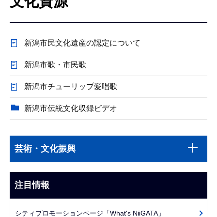
文化資源
こ
こ
か
新潟市民文化遺産の認定について
ら
新潟市歌・市民歌
新潟市チューリップ愛唱歌
新潟市伝統文化収録ビデオ
本
サ
文
芸術・文化振興
ブ
こ
ナ
こ
ビ
注目情報
ま
ゲ
で
ー
シティプロモーションページ「What's NiiGATA」