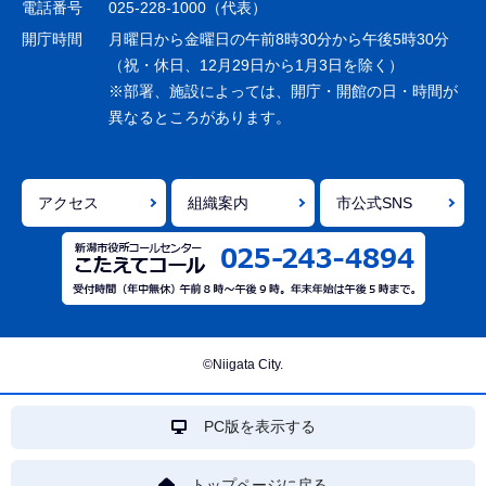
シ
電話番号
025-228-1000（代表）
ョ
開庁時間
月曜日から金曜日の午前8時30分から午後5時30分
ン
（祝・休日、12月29日から1月3日を除く）
※部署、施設によっては、開庁・開館の日・時間が
こ
異なるところがあります。
こ
ま
で
アクセス
組織案内
市公式SNS
©Niigata City.
PC版を表示する
トップページに戻る