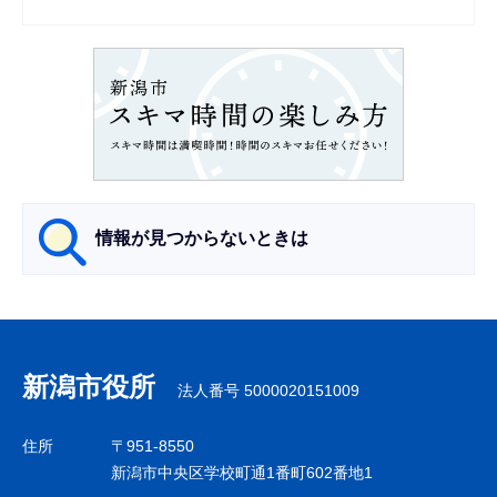
シ
ョ
ン
こ
こ
か
ら
情報が見つからないときは
サ
ブ
ナ
新潟市役所
法人番号 5000020151009
ビ
ゲ
住所
〒951-8550
ー
新潟市中央区学校町通1番町602番地1