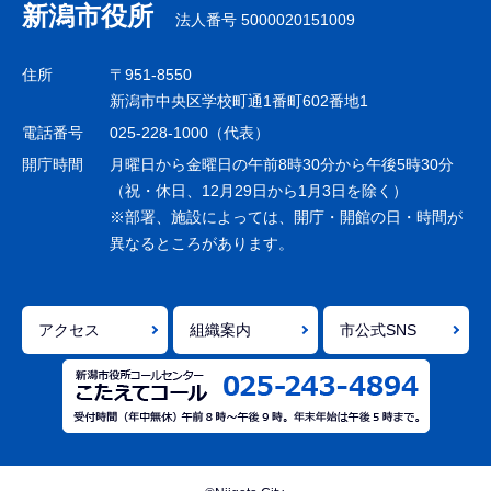
ナ
新潟市役所
法人番号 5000020151009
ビ
ゲ
住所
〒951-8550
ー
新潟市中央区学校町通1番町602番地1
シ
電話番号
025-228-1000（代表）
ョ
開庁時間
月曜日から金曜日の午前8時30分から午後5時30分
ン
（祝・休日、12月29日から1月3日を除く）
※部署、施設によっては、開庁・開館の日・時間が
こ
異なるところがあります。
こ
ま
で
アクセス
組織案内
市公式SNS