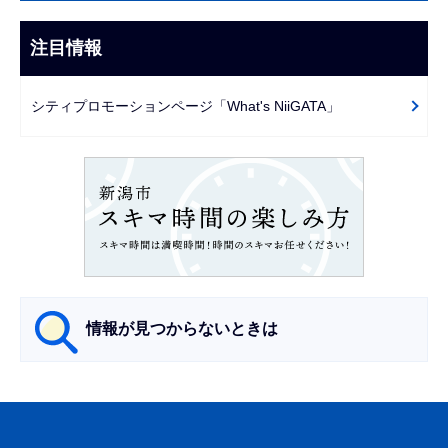
ビ
ま
ゲ
注目情報
で
ー
シ
シティプロモーションページ「What's NiiGATA」
ョ
ン
こ
こ
か
ら
情報が見つからないときは
サ
ブ