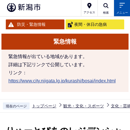
こ
の
アクセス
検索
メニュー
ペ
防災・緊急情報
夜間・休日の急病
ー
ジ
緊急情報
の
先
緊急情報が出ている地域があります。
頭
詳細は下記リンクで公開しています。
で
リンク：
す
https://www.city.niigata.lg.jp/kurashi/bosai/index.html
トップページ
観光・文化・スポーツ
文化・芸
現在のページ
本
文