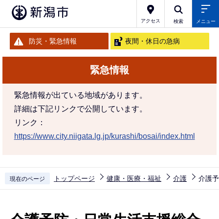
こ
の
アクセス
検索
メニュー
ペ
防災・緊急情報
夜間・休日の急病
ー
ジ
緊急情報
の
先
緊急情報が出ている地域があります。
頭
詳細は下記リンクで公開しています。
で
リンク：
す
https://www.city.niigata.lg.jp/kurashi/bosai/index.html
トップページ
健康・医療・福祉
介護
介護予
現在のページ
本
文