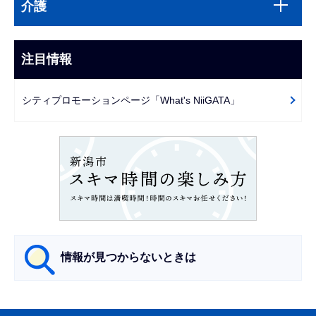
文
介護
ブ
こ
ナ
こ
ビ
注目情報
ま
ゲ
で
ー
シティプロモーションページ「What's NiiGATA」
シ
ョ
ン
こ
こ
か
ら
情報が見つからないときは
サ