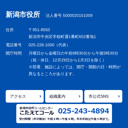
ブ
ナ
新潟市役所
法人番号 5000020151009
ビ
ゲ
住所
〒951-8550
ー
新潟市中央区学校町通1番町602番地1
シ
電話番号
025-228-1000（代表）
ョ
開庁時間
月曜日から金曜日の午前8時30分から午後5時30分
ン
（祝・休日、12月29日から1月3日を除く）
※部署、施設によっては、開庁・開館の日・時間が
こ
異なるところがあります。
こ
ま
で
アクセス
組織案内
市公式SNS