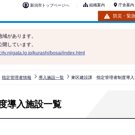
組織案内
庁舎案内
新潟市トップページへ
防災・緊
地域があります。
公開しています。
ity.niigata.lg.jp/kurashi/bosai/index.html
指定管理者情報
導入施設一覧
東区建設課 指定管理者制度導入
度導入施設一覧