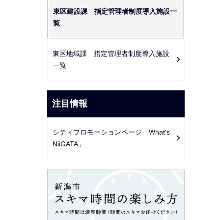
ー
東区建設課 指定管理者制度導入施設一
シ
覧
ョ
ン
東区地域課 指定管理者制度導入施設
こ
一覧
こ
か
ら
注目情報
シティプロモーションページ「What's
NiiGATA」