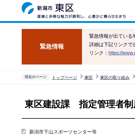
こ
の
ペ
ー
緊急情報が出ている
ジ
詳細は下記リンクで
緊急情報
の
リンク：
https://www.c
先
頭
で
現在のページ
トップページ
東区
東区の取り組み
す
本
文
東区建設課 指定管理者制
こ
こ
か
ら
新潟市下山スポーツセンター等