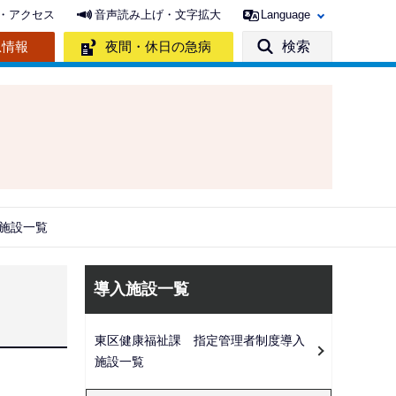
・アクセス
音声読み上げ・文字拡大
Language
急情報
夜間・休日の急病
検索
施設一覧
サ
導入施設一覧
ブ
ナ
東区健康福祉課 指定管理者制度導入
ビ
施設一覧
ゲ