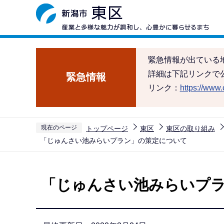
こ
の
ペ
ー
緊急情報が出ている
ジ
詳細は下記リンクで
緊急情報
の
リンク：
https://www.c
先
頭
で
現在のページ
トップページ
東区
東区の取り組み
す
「じゅんさい池みらいプラン」の策定について
本
文
「じゅんさい池みらいプ
こ
こ
か