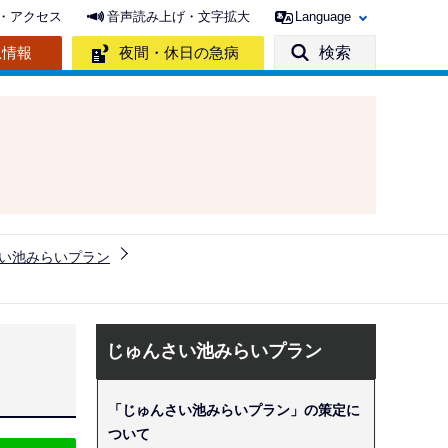
・アクセス
音声読み上げ・文字拡大
Language
急情報
夜間・休日の急病
検索
い池みらいプラン
サ
じゅんさい池みらいプラン
ブ
ナ
「じゅんさい池みらいプラン」の策定に
ビ
ついて