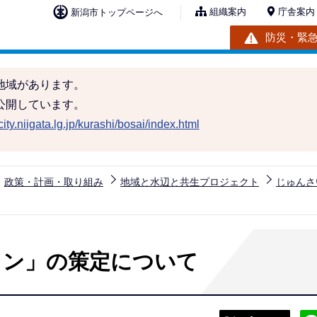
組織案内
庁舎案内
新潟市トップページへ
防災・緊
地域があります。
公開しています。
ity.niigata.lg.jp/kurashi/bosai/index.html
政策・計画・取り組み
地域と水辺と共生プロジェクト
じゅんさ
ラン」の策定について