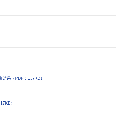
果（PDF：137KB）
17KB）