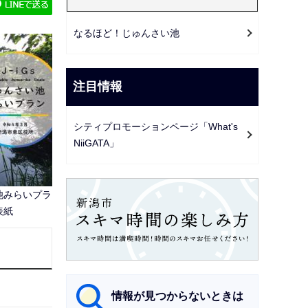
ゲ
ー
なるほど！じゅんさい池
シ
ョ
ン
注目情報
こ
こ
シティプロモーションページ「What's
か
NiiGATA」
ら
池みらいプラ
表紙
情報が見つからないときは