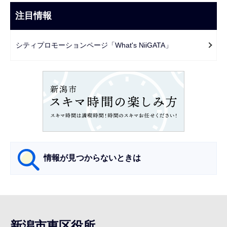
こ
ビ
注目情報
ま
ゲ
で
ー
シティプロモーションページ「What's NiiGATA」
シ
ョ
ン
こ
こ
か
ら
情報が見つからないときは
サ
ブ
ナ
新潟市東区役所