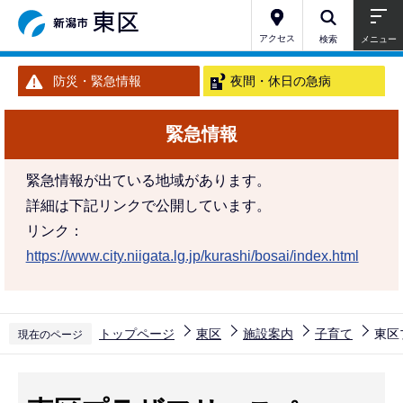
こ
の
アクセス
検索
メニュー
ペ
防災・緊急情報
夜間・休日の急病
ー
ジ
緊急情報
の
先
緊急情報が出ている地域があります。
頭
詳細は下記リンクで公開しています。
で
リンク：
す
https://www.city.niigata.lg.jp/kurashi/bosai/index.html
トップページ
東区
施設案内
子育て
東区
現在のページ
本
文