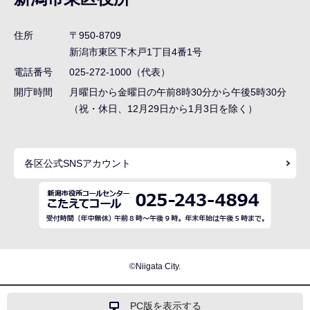
ビ
ゲ
住所
〒950-8709
ー
新潟市東区下木戸1丁目4番1号
シ
電話番号
025-272-1000（代表）
ョ
開庁時間
月曜日から金曜日の午前8時30分から午後5時30分
ン
（祝・休日、12月29日から1月3日を除く）
こ
こ
各区公式SNSアカウント
ま
で
©Niigata City.
PC版を表示する