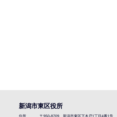
ま
で
新潟市東区役所
住所
〒950-8709
新潟市東区下木戸1丁目4番1号