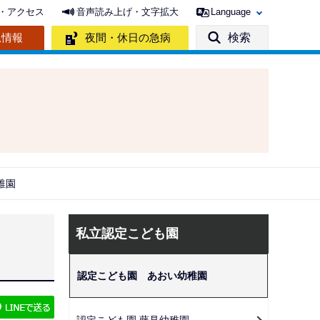
・アクセス
音声読み上げ・文字拡大
Language
急情報
夜間・休日の急病
検索
稚園
サ
私立認定こども園
ブ
ナ
認定こども園 あおい幼稚園
ビ
ゲ
認定こども園 藤見幼稚園