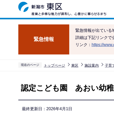
こ
の
ペ
ー
緊急情報が出ている
ジ
詳細は下記リンクで
緊急情報
の
リンク：
https://www.c
先
頭
で
現在のページ
トップページ
東区
施設案内
子育
す
本
文
認定こども園 あおい幼稚
こ
こ
か
最終更新日：2026年4月1日
ら