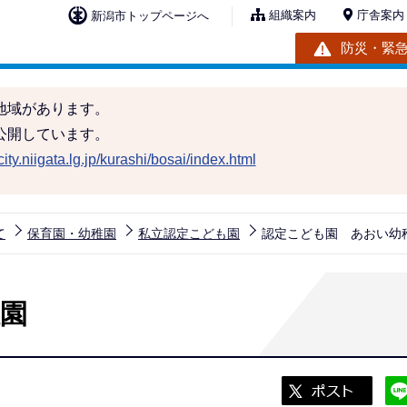
組織案内
庁舎案内
新潟市トップページへ
防災・緊
地域があります。
公開しています。
ity.niigata.lg.jp/kurashi/bosai/index.html
て
保育園・幼稚園
私立認定こども園
認定こども園 あおい幼
園