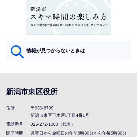
ン
こ
こ
か
ら
情報が見つからないときは
サ
ブ
ナ
新潟市東区役所
ビ
ゲ
住所
〒950-8709
ー
新潟市東区下木戸1丁目4番1号
シ
電話番号
025-272-1000（代表）
ョ
開庁時間
月曜日から金曜日の午前8時30分から午後5時30分