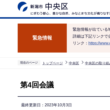
こ
の
ペ
ー
緊急情報が出ている
ジ
詳細は下記リンクで
緊急情報
の
リンク：
https://www.c
先
頭
で
現在のページ
トップページ
中央区
中央区の取り組
す
本
文
第4回会議
こ
こ
か
最終更新日：2023年10月3日
ら