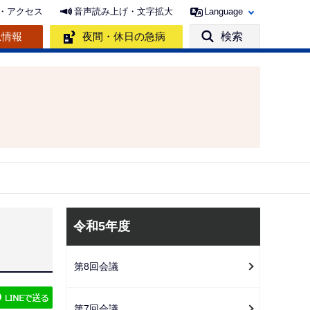
・アクセス
音声読み上げ・文字拡大
Language
急情報
夜間・休日の急病
検索
サ
令和5年度
ブ
ナ
第8回会議
ビ
ゲ
第7回会議