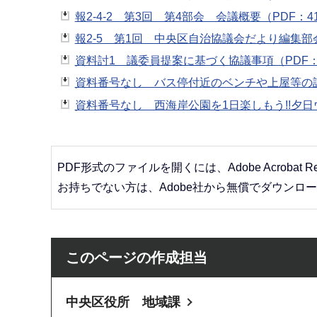
報2-4-2 第3回 第4部会 会議概要（PDF：41
報2-5 第1回 中央区自治協議会だより編集部会
資料討1 議委員提案に基づく協議事項（PDF：2
資料番号なし バス停付近のベンチや上屋等の設置
資料番号なし 西海岸公園を1日楽しもう!!夕日ウオ
PDF形式のファイルを開くには、Adobe Acrobat R
お持ちでない方は、Adobe社から無償でダウンロ
このページの作成担当
中央区役所 地域課