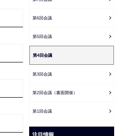
ー
シ
第6回会議
ョ
ン
こ
第5回会議
こ
か
第4回会議
ら
第3回会議
第2回会議（書面開催）
第1回会議
注目情報