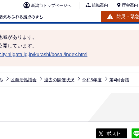
組織案内
庁舎案内
新潟市トップページへ
防災・緊
地域があります。
公開しています。
ity.niigata.lg.jp/kurashi/bosai/index.html
み
区自治協議会
過去の開催状況
令和5年度
第4回会議