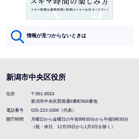
こ
か
ら
情報が見つからないときは
サ
ブ
ナ
新潟市中央区役所
ビ
ゲ
住所
〒951-8553
ー
新潟市中央区西堀通6番町866番地
シ
電話番号
025-223-1000（代表）
ョ
開庁時間
月曜日から金曜日の午前8時30分から午後5時30分
ン
（祝・休日、12月29日から1月3日を除く）
こ