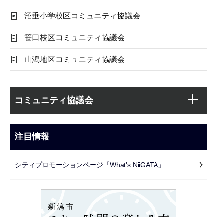
沼垂小学校区コミュニティ協議会
笹口校区コミュニティ協議会
山潟地区コミュニティ協議会
本
サ
文
コミュニティ協議会
ブ
こ
ナ
こ
ビ
注目情報
ま
ゲ
で
ー
シティプロモーションページ「What's NiiGATA」
シ
ョ
ン
こ