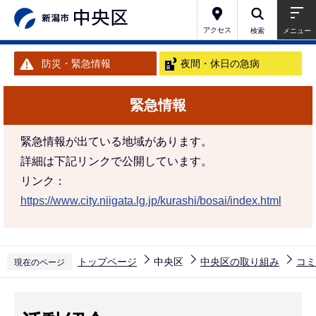
こ
の
アクセス
検索
メニュー
ペ
防災・緊急情報
夜間・休日の急病
ー
ジ
緊急情報
の
先
緊急情報が出ている地域があります。
頭
詳細は下記リンクで公開しています。
で
リンク：
す
https://www.city.niigata.lg.jp/kurashi/bosai/index.html
トップページ
中央区
中央区の取り組み
コミ
現在のページ
本
文