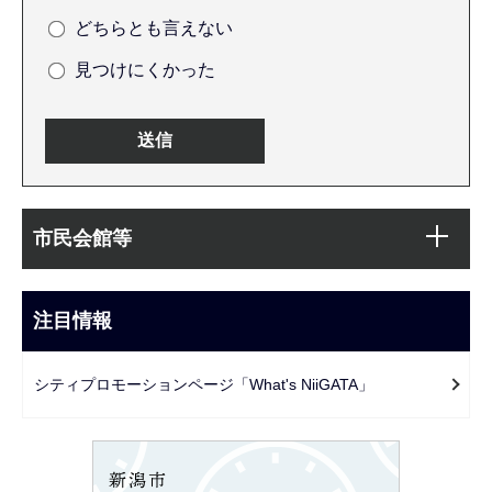
どちらとも言えない
見つけにくかった
本
サ
文
市民会館等
ブ
こ
ナ
こ
ビ
注目情報
ま
ゲ
で
ー
シティプロモーションページ「What's NiiGATA」
シ
ョ
ン