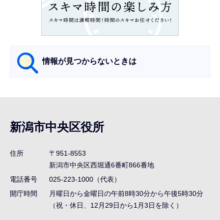
こ
こ
か
ら
情報が見つからないときは
サ
ブ
ナ
新潟市中央区役所
ビ
ゲ
住所
〒951-8553
ー
新潟市中央区西堀通6番町866番地
シ
電話番号
025-223-1000（代表）
ョ
開庁時間
月曜日から金曜日の午前8時30分から午後5時30分
ン
（祝・休日、12月29日から1月3日を除く）
こ