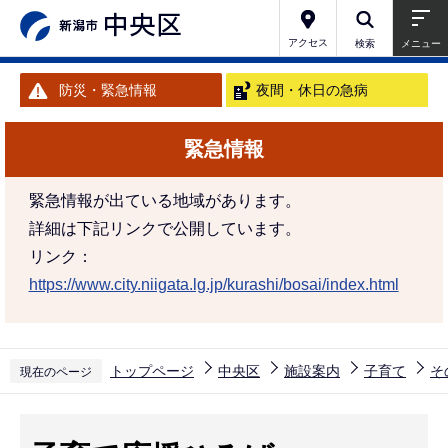
こ
の
アクセス
検索
メニュー
ペ
防災・緊急情報
夜間・休日の急病
ー
ジ
緊急情報
の
先
緊急情報が出ている地域があります。
頭
詳細は下記リンクで公開しています。
で
リンク：
す
https://www.city.niigata.lg.jp/kurashi/bosai/index.html
トップページ
中央区
施設案内
子育て
そ
現在のページ
本
文