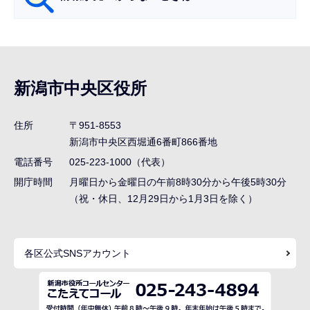
サ
ブ
ナ
新潟市中央区役所
ビ
ゲ
住所
〒951-8553
ー
新潟市中央区西堀通6番町866番地
シ
電話番号
025-223-1000（代表）
ョ
開庁時間
月曜日から金曜日の午前8時30分から午後5時30分
ン
（祝・休日、12月29日から1月3日を除く）
こ
こ
各区公式SNSアカウント
ま
で