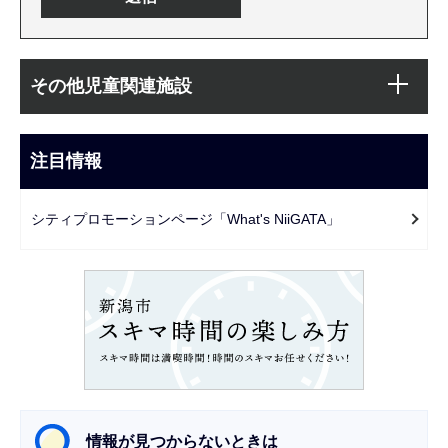
本
サ
文
その他児童関連施設
ブ
こ
ナ
こ
ビ
注目情報
ま
ゲ
で
ー
シティプロモーションページ「What's NiiGATA」
シ
ョ
ン
こ
こ
か
ら
情報が見つからないときは