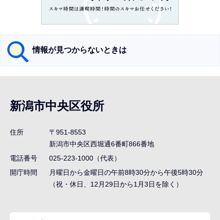
こ
か
ら
情報が見つからないときは
サ
ブ
新潟市中央区役所
ナ
ビ
住所
〒951-8553
ゲ
新潟市中央区西堀通6番町866番地
ー
電話番号
025-223-1000（代表）
シ
開庁時間
月曜日から金曜日の午前8時30分から午後5時30分
ョ
（祝・休日、12月29日から1月3日を除く）
ン
こ