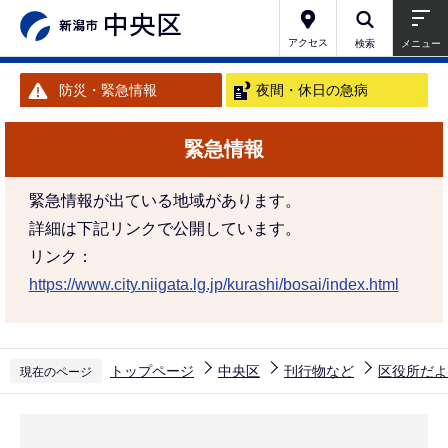
こ
の
アクセス
検索
メニュー
ペ
防災・緊急情報
夜間・休日の急病
ー
ジ
緊急情報
の
先
緊急情報が出ている地域があります。
頭
詳細は下記リンクで公開しています。
で
リンク：
す
https://www.city.niigata.lg.jp/kurashi/bosai/index.html
トップページ
中央区
刊行物など
区役所だよ
現在のページ
本
文