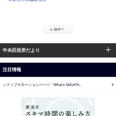
本
サ
文
中央区役所だより
ブ
こ
ナ
こ
ビ
注目情報
ま
ゲ
で
ー
シティプロモーションページ「What's NiiGATA」
シ
ョ
ン
こ