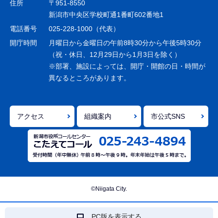
住所
〒951-8550
ー
新潟市中央区学校町通1番町602番地1
シ
電話番号
025-228-1000（代表）
ョ
開庁時間
月曜日から金曜日の午前8時30分から午後5時30分
ン
（祝・休日、12月29日から1月3日を除く）
※部署、施設によっては、開庁・開館の日・時間が
こ
異なるところがあります。
こ
ま
で
アクセス
組織案内
市公式SNS
©Niigata City.
PC版を表示する