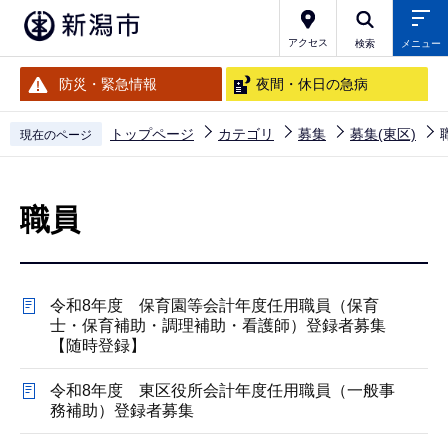
こ
の
アクセス
検索
メニュー
ペ
防災・緊急情報
夜間・休日の急病
ー
ジ
トップページ
カテゴリ
募集
募集(東区)
現在のページ
の
本
先
文
頭
職員
こ
で
こ
す
か
令和8年度 保育園等会計年度任用職員（保育
ら
士・保育補助・調理補助・看護師）登録者募集
【随時登録】
令和8年度 東区役所会計年度任用職員（一般事
務補助）登録者募集