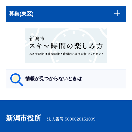
本
サ
文
募集(東区)
ブ
こ
ナ
こ
ビ
ま
ゲ
で
ー
シ
ョ
ン
情報が見つからないときは
こ
こ
サ
か
ブ
ら
ナ
新潟市役所
法人番号 5000020151009
ビ
ゲ