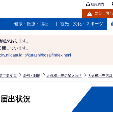
組織案内
防災・緊
健康・医療・福祉
観光・文化・スポーツ
地域があります。
公開しています。
ity.niigata.lg.jp/kurashi/bosai/index.html
商工業支援
条例・制度
大規模小売店舗立地法
大規模小売店舗
舗届出状況