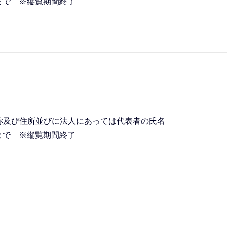
日まで ※縦覧期間終了
称及び住所並びに法人にあっては代表者の氏名
日まで ※縦覧期間終了