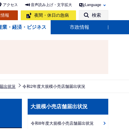
アクセス
音声読み上げ・文字拡大
Language
急情報
夜間・休日の急病
検索
産業・経済・ビジネス
市政情報
届出状況
令和2年度大規模小売店舗届出状況
サ
大規模小売店舗届出状況
ブ
ナ
令和8年度大規模小売店舗届出状況
ビ