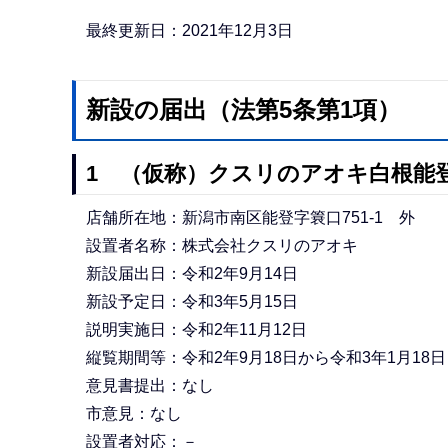
か
ら
最終更新日：2021年12月3日
新設の届出（法第5条第1項）
1 （仮称）クスリのアオキ白根能
店舗所在地：新潟市南区能登字簔口751-1 外
設置者名称：株式会社クスリのアオキ
新設届出日：令和2年9月14日
新設予定日：令和3年5月15日
説明実施日：令和2年11月12日
縦覧期間等：令和2年9月18日から令和3年1月18
意見書提出：なし
市意見：なし
設置者対応：－