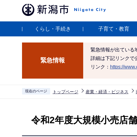
こ
の
ペ
くらし・手続き
子育て・教育
ー
ジ
の
緊急情報が出ている
先
詳細は下記リンクで
緊急情報
頭
リンク：
https://www.c
で
す
現在のページ
トップページ
産業・経済・ビジネス
本
文
令和2年度大規模小売店
こ
こ