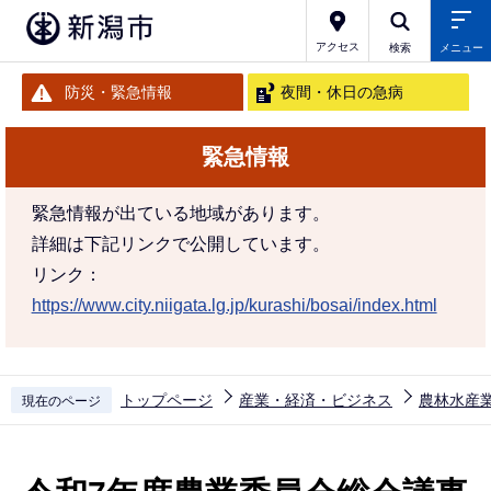
こ
の
アクセス
検索
メニュー
ペ
防災・緊急情報
夜間・休日の急病
ー
ジ
緊急情報
の
先
緊急情報が出ている地域があります。
頭
詳細は下記リンクで公開しています。
で
リンク：
す
https://www.city.niigata.lg.jp/kurashi/bosai/index.html
トップページ
産業・経済・ビジネス
農林水産
現在のページ
本
文