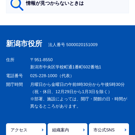
情報が見つからないときは
サ
ブ
ナ
新潟市役所
法人番号 5000020151009
ビ
ゲ
住所
〒951-8550
ー
新潟市中央区学校町通1番町602番地1
シ
電話番号
025-228-1000（代表）
ョ
開庁時間
月曜日から金曜日の午前8時30分から午後5時30分
ン
（祝・休日、12月29日から1月3日を除く）
※部署、施設によっては、開庁・開館の日・時間が
こ
異なるところがあります。
こ
ま
で
アクセス
組織案内
市公式SNS