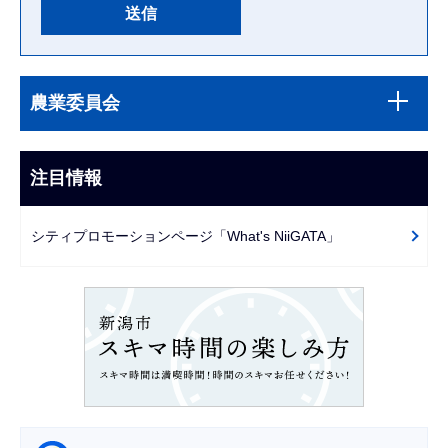
本
サ
文
農業委員会
ブ
こ
ナ
こ
ビ
注目情報
ま
ゲ
で
ー
シティプロモーションページ「What's NiiGATA」
シ
ョ
ン
こ
こ
か
ら