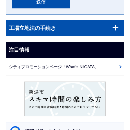
本
サ
文
工場立地法の手続き
ブ
こ
ナ
こ
ビ
注目情報
ま
ゲ
で
ー
シティプロモーションページ「What's NiiGATA」
シ
ョ
ン
こ
こ
か
ら