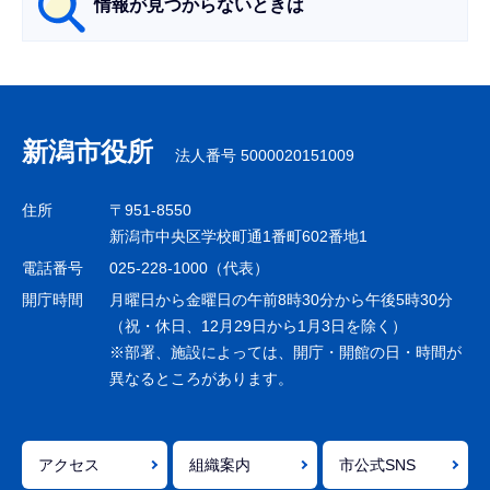
情報が見つからないときは
サ
ブ
ナ
新潟市役所
法人番号 5000020151009
ビ
ゲ
住所
〒951-8550
ー
新潟市中央区学校町通1番町602番地1
シ
電話番号
025-228-1000（代表）
ョ
開庁時間
月曜日から金曜日の午前8時30分から午後5時30分
ン
（祝・休日、12月29日から1月3日を除く）
※部署、施設によっては、開庁・開館の日・時間が
こ
異なるところがあります。
こ
ま
で
アクセス
組織案内
市公式SNS