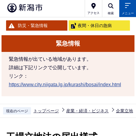
こ
の
アクセス
検索
メニュー
ペ
防災・緊急情報
夜間・休日の急病
ー
ジ
緊急情報
の
先
緊急情報が出ている地域があります。
頭
詳細は下記リンクで公開しています。
で
リンク：
す
https://www.city.niigata.lg.jp/kurashi/bosai/index.html
トップページ
産業・経済・ビジネス
企業立地
現在のページ
本
文