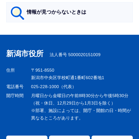
ら
情報が見つからないときは
サ
ブ
ナ
新潟市役所
法人番号 5000020151009
ビ
ゲ
住所
〒951-8550
ー
新潟市中央区学校町通1番町602番地1
シ
電話番号
025-228-1000（代表）
ョ
開庁時間
月曜日から金曜日の午前8時30分から午後5時30分
ン
（祝・休日、12月29日から1月3日を除く）
※部署、施設によっては、開庁・開館の日・時間が
こ
異なるところがあります。
こ
ま
で