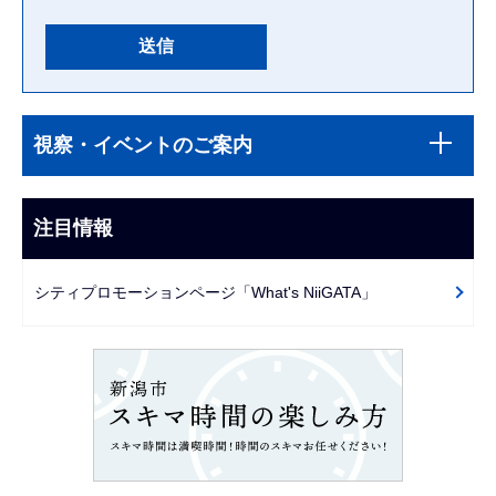
本
サ
文
視察・イベントのご案内
ブ
こ
ナ
こ
ビ
注目情報
ま
ゲ
で
ー
シティプロモーションページ「What's NiiGATA」
シ
ョ
ン
こ
こ
か