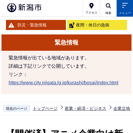
こ
の
アクセス
検索
メニュー
ペ
防災・緊急情報
夜間・休日の急病
ー
ジ
緊急情報
の
先
緊急情報が出ている地域があります。
頭
詳細は下記リンクで公開しています。
で
リンク：
す
https://www.city.niigata.lg.jp/kurashi/bosai/index.html
トップページ
産業・経済・ビジネス
企業立地
現在のページ
本
文