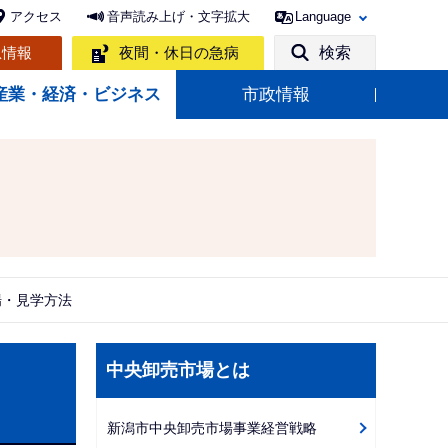
アクセス
音声読み上げ・文字拡大
Language
急情報
夜間・休日の急病
検索
産業・経済・ビジネス
市政情報
場・見学方法
サ
中央卸売市場とは
ブ
ナ
新潟市中央卸売市場事業経営戦略
ビ