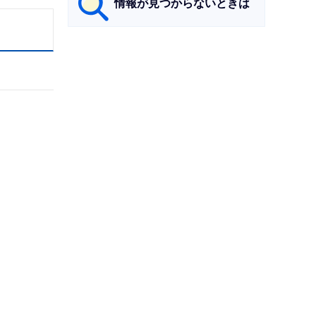
情報が見つからないときは
サ
ブ
ナ
ビ
ゲ
ー
シ
ョ
ン
こ
こ
ま
で