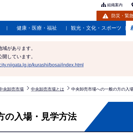
組織案内
防災・緊
健康・医療・福祉
観光・文化・スポーツ
地域があります。
公開しています。
ity.niigata.lg.jp/kurashi/bosai/index.html
中央卸売市場
中央卸売市場とは
中央卸売市場への一般の方の入
方の入場・見学方法