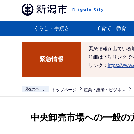
こ
の
ペ
くらし・手続き
子育て・教育
ー
ジ
の
緊急情報が出ている
先
詳細は下記リンクで
緊急情報
頭
リンク：
https://www.c
で
す
現在のページ
トップページ
産業・経済・ビジネス
本
文
中央卸売市場への一般の
こ
こ