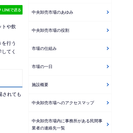
ゲ
中央卸売市場のあゆみ
ー
シ
ットや飲
中央卸売市場の役割
ョ
ン
きを行う
こ
市場の仕組み
学してく
こ
か
市場の一日
ら
施設概要
場されても
中央卸売市場へのアクセスマップ
中央卸売市場内に事務所がある民間事
業者の連絡先一覧