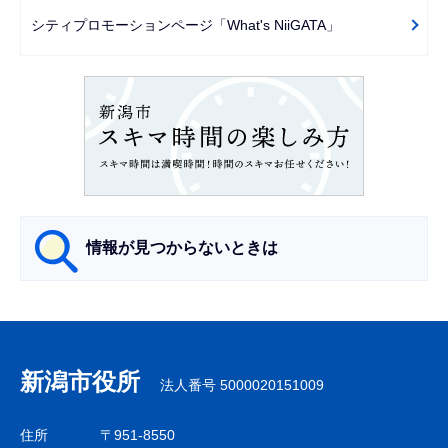
ー
シティプロモーションページ「What's NiiGATA」
シ
ョ
ン
こ
こ
か
ら
情報が見つからないときは
サ
ブ
ナ
新潟市役所
法人番号 5000020151009
ビ
ゲ
住所
〒951-8550