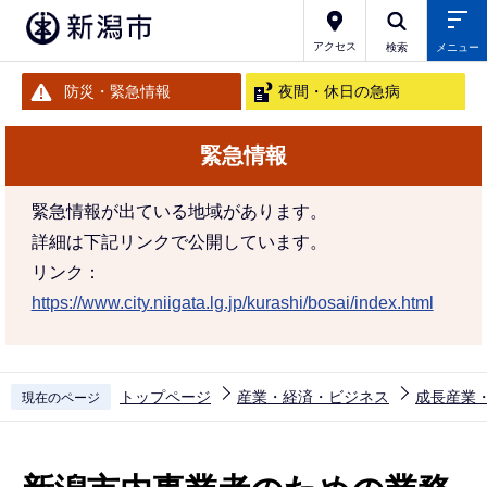
こ
の
アクセス
検索
メニュー
ペ
防災・緊急情報
夜間・休日の急病
ー
ジ
緊急情報
の
先
緊急情報が出ている地域があります。
頭
詳細は下記リンクで公開しています。
で
リンク：
す
https://www.city.niigata.lg.jp/kurashi/bosai/index.html
トップページ
産業・経済・ビジネス
成長産業
現在のページ
本
文