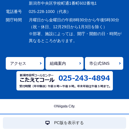
ー
新潟市中央区学校町通1番町602番地1
シ
電話番号
025-228-1000（代表）
ョ
開庁時間
月曜日から金曜日の午前8時30分から午後5時30分
ン
（祝・休日、12月29日から1月3日を除く）
※部署、施設によっては、開庁・開館の日・時間が
こ
異なるところがあります。
こ
ま
で
アクセス
組織案内
市公式SNS
©Niigata City.
PC版を表示する