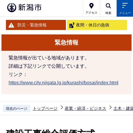
こ
の
アクセス
検索
メニュー
ペ
防災・緊急情報
夜間・休日の急病
ー
ジ
緊急情報
の
先
緊急情報が出ている地域があります。
頭
詳細は下記リンクで公開しています。
で
リンク：
す
https://www.city.niigata.lg.jp/kurashi/bosai/index.html
トップページ
産業・経済・ビジネス
土木・建
現在のページ
本
文