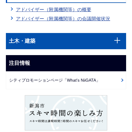
アドバイザー（附属機関等）の概要
アドバイザー（附属機関等）の会議開催状況
本
サ
文
土木・建築
ブ
こ
ナ
こ
ビ
注目情報
ま
ゲ
で
ー
シティプロモーションページ「What's NiiGATA」
シ
ョ
ン
こ
こ
か