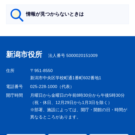
ら
情報が見つからないときは
サ
ブ
ナ
新潟市役所
法人番号 5000020151009
ビ
ゲ
住所
〒951-8550
ー
新潟市中央区学校町通1番町602番地1
シ
電話番号
025-228-1000（代表）
ョ
開庁時間
月曜日から金曜日の午前8時30分から午後5時30分
ン
（祝・休日、12月29日から1月3日を除く）
※部署、施設によっては、開庁・開館の日・時間が
こ
異なるところがあります。
こ
ま