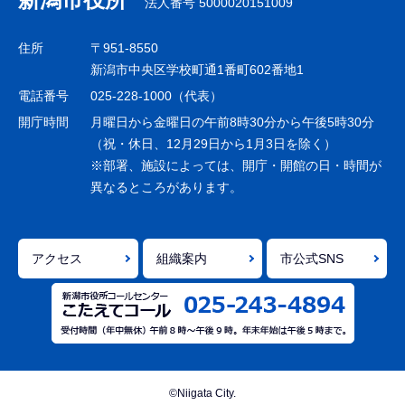
法人番号 5000020151009
ビ
ゲ
住所
〒951-8550
ー
新潟市中央区学校町通1番町602番地1
シ
電話番号
025-228-1000（代表）
ョ
開庁時間
月曜日から金曜日の午前8時30分から午後5時30分
ン
（祝・休日、12月29日から1月3日を除く）
※部署、施設によっては、開庁・開館の日・時間が
こ
異なるところがあります。
こ
ま
で
アクセス
組織案内
市公式SNS
©Niigata City.