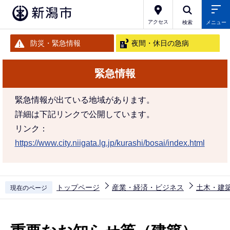
こ
の
アクセス
検索
メニュー
ペ
防災・緊急情報
夜間・休日の急病
ー
ジ
緊急情報
の
先
緊急情報が出ている地域があります。
頭
詳細は下記リンクで公開しています。
で
リンク：
す
https://www.city.niigata.lg.jp/kurashi/bosai/index.html
トップページ
産業・経済・ビジネス
土木・建
現在のページ
本
文