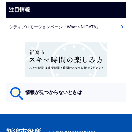
ナ
こ
ビ
注目情報
ま
ゲ
で
ー
シティプロモーションページ「What's NiiGATA」
シ
ョ
ン
こ
こ
か
ら
情報が見つからないときは
サ
ブ
ナ
新潟市役所