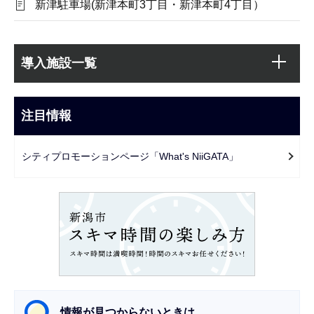
新津駐車場(新津本町3丁目・新津本町4丁目）
本
サ
文
導入施設一覧
ブ
こ
ナ
こ
ビ
注目情報
ま
ゲ
で
ー
シティプロモーションページ「What's NiiGATA」
シ
ョ
ン
こ
こ
か
ら
情報が見つからないときは