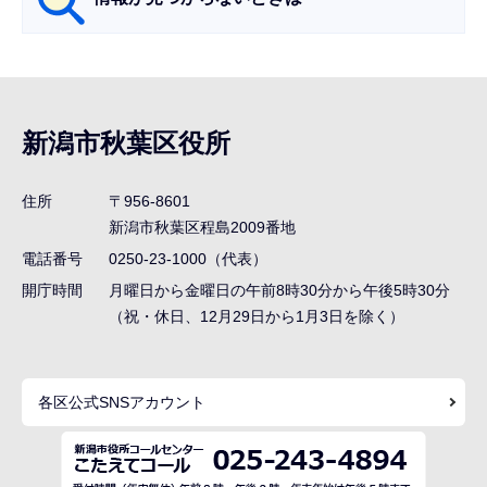
サ
ブ
ナ
新潟市秋葉区役所
ビ
ゲ
住所
〒956-8601
ー
新潟市秋葉区程島2009番地
シ
電話番号
0250-23-1000（代表）
ョ
開庁時間
月曜日から金曜日の午前8時30分から午後5時30分
ン
（祝・休日、12月29日から1月3日を除く）
こ
こ
各区公式SNSアカウント
ま
で