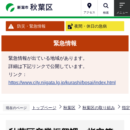
こ
の
アクセス
検索
メニュー
ペ
防災・緊急情報
夜間・休日の急病
ー
ジ
緊急情報
の
先
緊急情報が出ている地域があります。
頭
詳細は下記リンクで公開しています。
で
リンク：
す
https://www.city.niigata.lg.jp/kurashi/bosai/index.html
トップページ
秋葉区
秋葉区の取り組み
指定
現在のページ
本
文