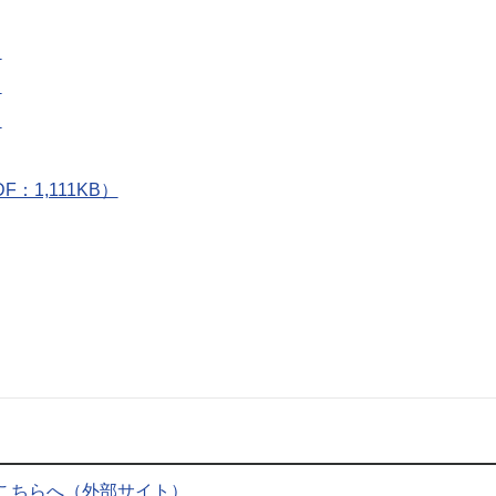
）
）
）
：1,111KB）
こちらへ（外部サイト）