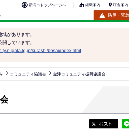
組織案内
庁舎案内
新潟市トップページへ
防災・緊
地域があります。
公開しています。
ity.niigata.lg.jp/kurashi/bosai/index.html
み
コミュニティ協議会
金津コミュニティ振興協議会
会