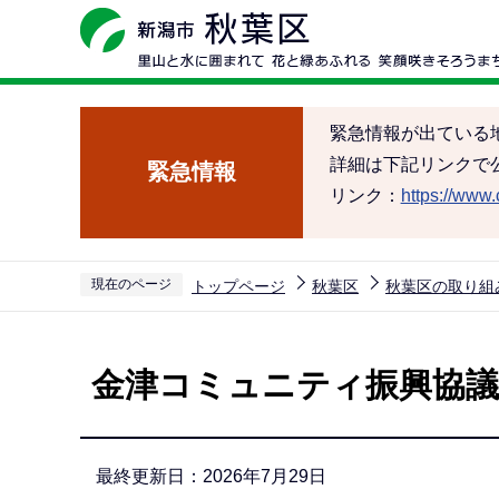
こ
の
ペ
ー
緊急情報が出ている
ジ
詳細は下記リンクで
緊急情報
の
リンク：
https://www.c
先
頭
で
現在のページ
トップページ
秋葉区
秋葉区の取り組
す
本
文
金津コミュニティ振興協議
こ
こ
か
最終更新日：2026年7月29日
ら