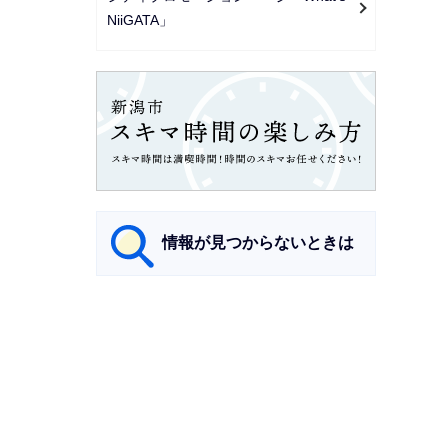
NiiGATA」
情報が見つからないときは
サ
ブ
ナ
ビ
ゲ