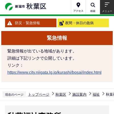
こ
の
アクセス
検索
メニュー
ペ
防災・緊急情報
夜間・休日の急病
ー
ジ
緊急情報
の
先
緊急情報が出ている地域があります。
頭
詳細は下記リンクで公開しています。
で
リンク：
す
https://www.city.niigata.lg.jp/kurashi/bosai/index.html
トップページ
秋葉区
施設案内
福祉
秋葉
現在のページ
本
文