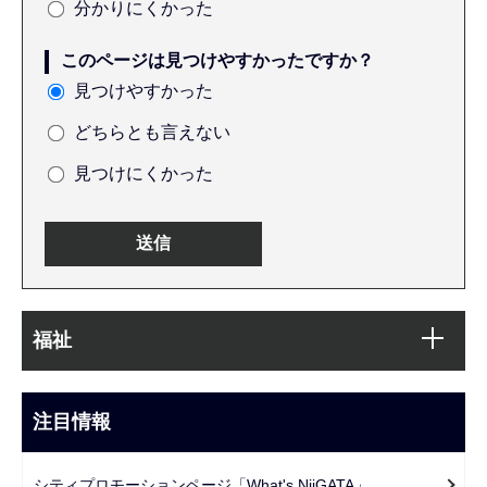
分かりにくかった
このページは見つけやすかったですか？
見つけやすかった
どちらとも言えない
見つけにくかった
本
サ
文
福祉
ブ
こ
ナ
こ
ビ
注目情報
ま
ゲ
で
ー
シティプロモーションページ「What's NiiGATA」