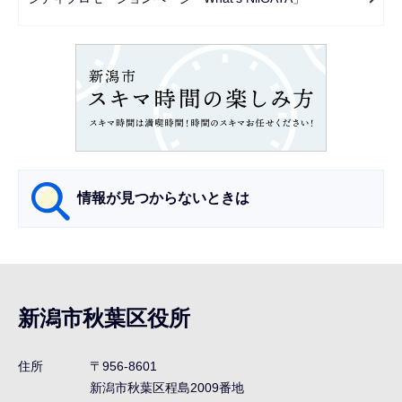
シ
ョ
ン
こ
こ
か
ら
情報が見つからないときは
サ
ブ
ナ
新潟市秋葉区役所
ビ
ゲ
住所
〒956-8601
ー
新潟市秋葉区程島2009番地