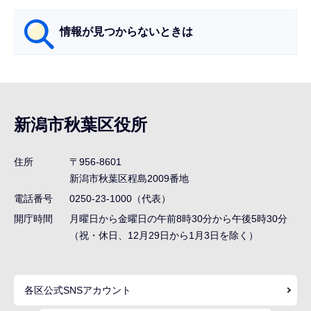
ら
情報が見つからないときは
サ
ブ
ナ
新潟市秋葉区役所
ビ
ゲ
住所
〒956-8601
ー
新潟市秋葉区程島2009番地
シ
電話番号
0250-23-1000（代表）
ョ
開庁時間
月曜日から金曜日の午前8時30分から午後5時30分
ン
（祝・休日、12月29日から1月3日を除く）
こ
こ
各区公式SNSアカウント
ま