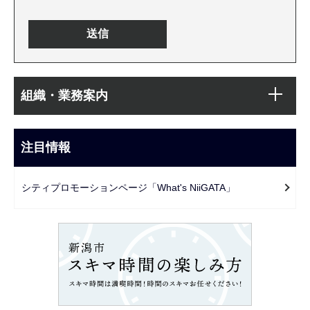
本
サ
文
組織・業務案内
ブ
こ
ナ
こ
ビ
注目情報
ま
ゲ
で
ー
シティプロモーションページ「What's NiiGATA」
シ
ョ
ン
こ
こ
か