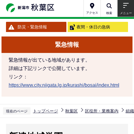
こ
の
アクセス
検索
メニュー
ペ
防災・緊急情報
夜間・休日の急病
ー
ジ
緊急情報
の
先
緊急情報が出ている地域があります。
頭
詳細は下記リンクで公開しています。
で
リンク：
す
https://www.city.niigata.lg.jp/kurashi/bosai/index.html
トップページ
秋葉区
区役所・業務案内
組織
現在のページ
本
文