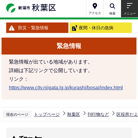
こ
の
アクセス
検索
メニュー
ペ
防災・緊急情報
夜間・休日の急病
ー
ジ
緊急情報
の
先
緊急情報が出ている地域があります。
頭
詳細は下記リンクで公開しています。
で
リンク：
す
https://www.city.niigata.lg.jp/kurashi/bosai/index.html
トップページ
秋葉区
刊行物など
区役所だよ
現在のページ
本
文