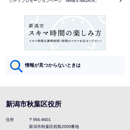
シティプロモーションページ「What's NiiGATA」
シ
ョ
ン
こ
こ
か
ら
情報が見つからないときは
サ
ブ
ナ
新潟市秋葉区役所
ビ
ゲ
住所
〒956-8601
ー
新潟市秋葉区程島2009番地