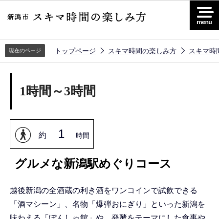
こ
の
ペ
ー
トップページ
スキマ時間の楽しみ方
スキマ時
現在のページ
ジ
の
1時間～3時間
先
頭
で
す
1
約
時間
グルメな新潟駅めぐりコース
越後新潟の全酒蔵の利き酒をワンコインで試飲できる
「酒マシーン」、名物「爆弾おにぎり」といった新潟を
味わえる「ぽんしゅ館」や、発酵をテーマにした食事や