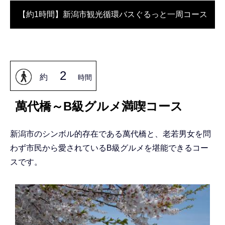
【約1時間】新潟市観光循環バスぐるっと一周コース
2
約
時間
萬代橋～B級グルメ満喫コース
新潟市のシンボル的存在である萬代橋と、老若男女を問
わず市民から愛されているB級グルメを堪能できるコー
スです。