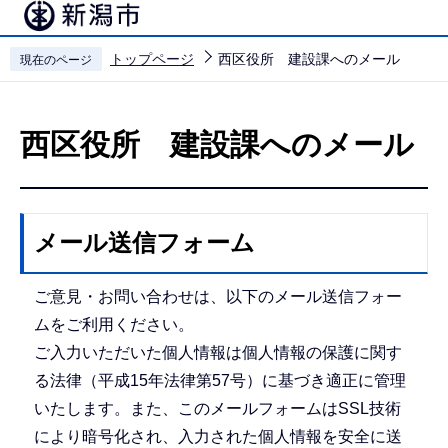
こ
の
トップページ
西区役所 建設課へのメール
現在のページ
ペ
本
ー
文
ジ
西区役所 建設課へのメール
こ
の
こ
先
か
頭
ら
で
メール送信フォーム
す
ご意見・お問い合わせは、以下のメール送信フォー
ムをご利用ください。
ご入力いただいた個人情報は個人情報の保護に関す
る法律（平成15年法律第57号）に基づき適正に管理
いたします。また、このメールフォームはSSL技術
により暗号化され、入力された個人情報を安全に送