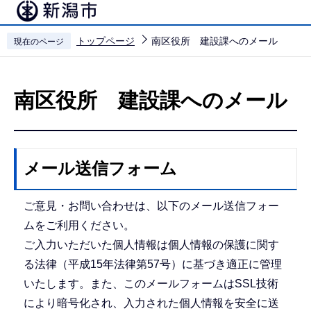
こ
の
トップページ
南区役所 建設課へのメール
現在のページ
ペ
本
ー
文
ジ
南区役所 建設課へのメール
こ
の
こ
先
か
頭
ら
で
メール送信フォーム
す
ご意見・お問い合わせは、以下のメール送信フォー
ムをご利用ください。
ご入力いただいた個人情報は個人情報の保護に関す
る法律（平成15年法律第57号）に基づき適正に管理
いたします。また、このメールフォームはSSL技術
により暗号化され、入力された個人情報を安全に送