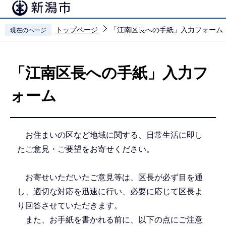
こ
の
トップページ
「江南区長への手紙」入力フォーム
現在のページ
ペ
本
ー
文
ジ
「江南区長への手紙」入力フ
こ
の
こ
先
ォーム
か
頭
ら
で
す
お住まいの区など地域に関する、日常生活に即し
たご意見・ご要望をお寄せください。
お寄せいただいたご意見等は、区長が必ず目を通
し、適切な対応を迅速に行い、必要に応じて区長よ
り回答させていただきます。
また、お手紙を書かれる前に、以下の点にご注意