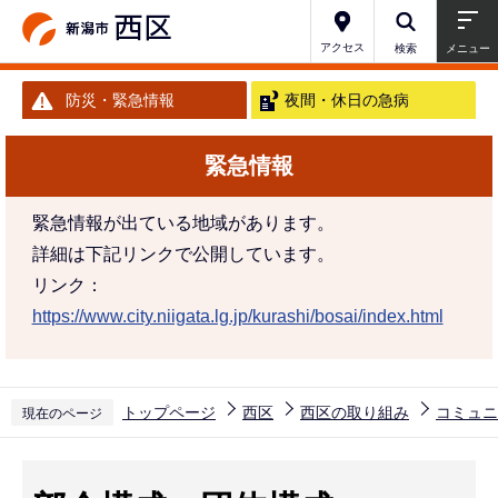
こ
の
アクセス
検索
メニュー
ペ
防災・緊急情報
夜間・休日の急病
ー
ジ
緊急情報
の
先
緊急情報が出ている地域があります。
頭
詳細は下記リンクで公開しています。
で
リンク：
す
https://www.city.niigata.lg.jp/kurashi/bosai/index.html
トップページ
西区
西区の取り組み
コミュニ
現在のページ
本
文