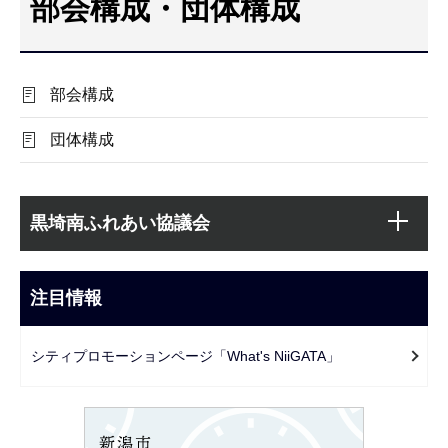
部会構成・団体構成
こ
こ
か
部会構成
ら
団体構成
本
サ
文
黒埼南ふれあい協議会
ブ
こ
ナ
こ
ビ
注目情報
ま
ゲ
で
ー
シティプロモーションページ「What's NiiGATA」
シ
ョ
ン