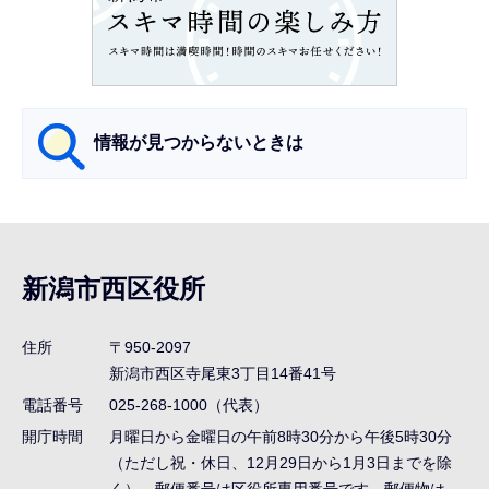
こ
こ
か
ら
情報が見つからないときは
サ
ブ
ナ
新潟市西区役所
ビ
ゲ
住所
〒950-2097
ー
新潟市西区寺尾東3丁目14番41号
シ
電話番号
025-268-1000（代表）
ョ
開庁時間
月曜日から金曜日の午前8時30分から午後5時30分
ン
（ただし祝・休日、12月29日から1月3日までを除