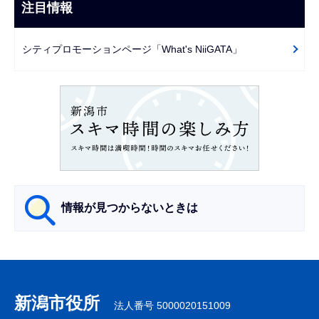
ビ
注目情報
ま
ゲ
で
ー
シティプロモーションページ「What's NiiGATA」
シ
ョ
ン
こ
こ
か
ら
情報が見つからないときは
サ
ブ
ナ
新潟市役所
法人番号 5000020151009
ビ