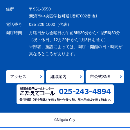
ゲ
住所
〒951-8550
ー
新潟市中央区学校町通1番町602番地1
シ
電話番号
025-228-1000（代表）
ョ
開庁時間
月曜日から金曜日の午前8時30分から午後5時30分
ン
（祝・休日、12月29日から1月3日を除く）
※部署、施設によっては、開庁・開館の日・時間が
こ
異なるところがあります。
こ
ま
で
アクセス
組織案内
市公式SNS
©Niigata City.