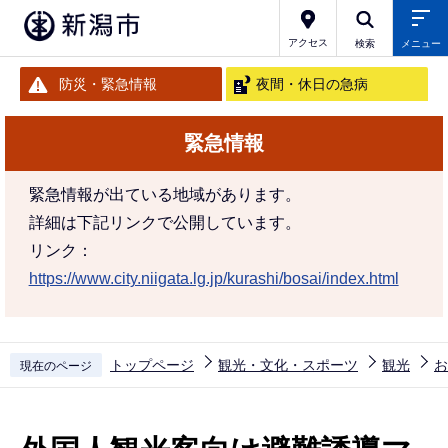
こ
の
アクセス
検索
メニュー
ペ
防災・緊急情報
夜間・休日の急病
ー
ジ
緊急情報
の
先
緊急情報が出ている地域があります。
頭
詳細は下記リンクで公開しています。
で
リンク：
す
https://www.city.niigata.lg.jp/kurashi/bosai/index.html
トップページ
観光・文化・スポーツ
観光
お
現在のページ
本
文